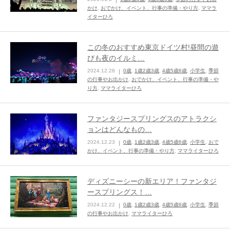
かけ
,
おでかけ、イベント、行事の準備・やり方
,
ママラ
イターひろ
ままてぃ編集部
この冬のおすすめ東京ドイツ村!昼間の遊
びも夜のイルミ…
2024.12.28
0歳
,
1歳2歳3歳
,
4歳5歳6歳
,
小学生
,
季節
の行事やお出かけ
,
おでかけ、イベント、行事の準備・や
り方
,
ママライターひろ
ファンタジースプリングスのアトラクシ
ョンはどんなもの…
2024.12.23
0歳
,
1歳2歳3歳
,
4歳5歳6歳
,
小学生
,
おで
かけ、イベント、行事の準備・やり方
,
ママライターひろ
ディズニーシーの新エリア！ファンタジ
ースプリングス！…
2024.12.22
0歳
,
1歳2歳3歳
,
4歳5歳6歳
,
小学生
,
季節
の行事やお出かけ
,
ママライターひろ