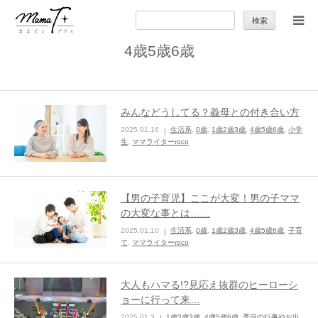
検
索:
4歳5歳6歳
トップ
ママのカラダとココロ
みんなどうしてる？義母との付き合い方
2025.01.16
生活系
,
0歳
,
1歳2歳3歳
,
4歳5歳6歳
,
小学
セカンドキャリア
生
,
ママライターroco
暮らしの小ワザ
【男の子育児】ここが大変！男の子ママ
の大変な事とは……
子育て
2025.01.10
生活系
,
0歳
,
1歳2歳3歳
,
4歳5歳6歳
,
子育
て
,
ママライターroco
季節の行事やお出かけ
大人もハマる!?見応え抜群のヒーローシ
ョーに行って来…
特集
2025.01.3
1歳2歳3歳
,
4歳5歳6歳
,
季節の行事やお出