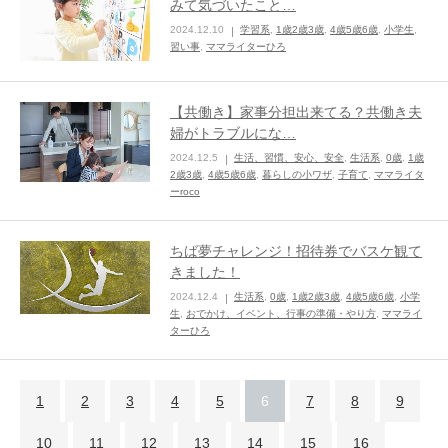
みて気づいたこと…
2024.12.10
学習系
,
1歳2歳3歳
,
4歳5歳6歳
,
小学生
,
習い事
,
ママライターひろ
【共働き】家事分担出来てる？共働き夫
婦がトラブルにな…
2024.12.5
生活、習慣、安心、安全
,
生活系
,
0歳
,
1歳
2歳3歳
,
4歳5歳6歳
,
暮らしの小ワザ
,
子育て
,
ママライタ
ーroco
ちば夢チャレンジ！招待券でバスケ観て
きました！
2024.12.4
生活系
,
0歳
,
1歳2歳3歳
,
4歳5歳6歳
,
小学
生
,
おでかけ、イベント、行事の準備・やり方
,
ママライ
ターひろ
1
2
3
4
5
6
7
8
9
10
11
12
13
14
15
16