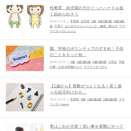
性教育、幼児期の方がぐっとハードル低
く始められそう
2024.12.18
学習系
,
生活系
,
0歳
,
1歳2歳3歳
,
4歳5歳6
歳
,
子育て
,
はじめてのトレーニング、練習、教え方
,
ママ
ライターのんちゃん
園、学校のボランティアのすすめ！子供
のことをもっと知…
2024.12.16
0歳
,
1歳2歳3歳
,
4歳5歳6歳
,
小学生
,
学校
行事、お弁当準備のコツ
,
ママライターひろ
【1歳から】算数がつよくなる！長く遊
べる幼児向けおも…
2024.12.13
学習系
,
0歳
,
1歳2歳3歳
,
4歳5歳6歳
,
ママ
ライターmaya
実はこれが大変！習い事を実際にやって