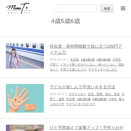
検
索:
4歳5歳6歳
トップ
ママのカラダとココロ
待合室・長時間移動で役に立つ100円ア
イテム①
セカンドキャリア
2021.05.14
生活系
,
1歳2歳3歳
,
4歳5歳6歳
,
小学生
,
子育て
,
イヤイヤ期（行きたくない、食べたくない、聞か
ない）
,
子育てを楽しむコツ
,
ママライターもこぴこ
暮らしの小ワザ
子どもが楽しんで手洗いをする方法
子育て
2021.05.3
ママライター
,
生活、習慣、安心、安全
,
子
育て、成長
,
生活系
,
1歳2歳3歳
,
4歳5歳6歳
,
小学生
,
暮ら
しの小ワザ
,
ママライターひとママ
季節の行事やお出かけ
特集
ひと手間加えて栄養アップ！手作りおや