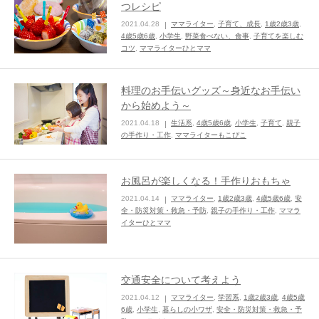
つレシピ
2021.04.28
ママライター
,
子育て、成長
,
1歳2歳3歳
,
ままてぃ編集部
4歳5歳6歳
,
小学生
,
野菜食べない、食事
,
子育てを楽しむ
コツ
,
ママライターひとママ
料理のお手伝いグッズ～身近なお手伝い
から始めよう～
2021.04.18
生活系
,
4歳5歳6歳
,
小学生
,
子育て
,
親子
の手作り・工作
,
ママライターもこぴこ
お風呂が楽しくなる！手作りおもちゃ
2021.04.14
ママライター
,
1歳2歳3歳
,
4歳5歳6歳
,
安
全・防災対策・救急・予防
,
親子の手作り・工作
,
ママラ
イターひとママ
交通安全について考えよう
2021.04.12
ママライター
,
学習系
,
1歳2歳3歳
,
4歳5歳
6歳
,
小学生
,
暮らしの小ワザ
,
安全・防災対策・救急・予