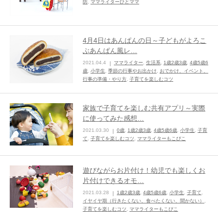
防
,
ママライターひとママ
4月4日はあんぱんの日～子どもがよろこ
ぶあんぱん風レ…
2021.04.4
ママライター
,
生活系
,
1歳2歳3歳
,
4歳5歳6
歳
,
小学生
,
季節の行事やお出かけ
,
おでかけ、イベント、
行事の準備・やり方
,
子育てを楽しむコツ
家族で子育てを楽しむ共有アプリ～実際
に使ってみた感想…
2021.03.30
0歳
,
1歳2歳3歳
,
4歳5歳6歳
,
小学生
,
子育
て
,
子育てを楽しむコツ
,
ママライターもこぴこ
遊びながらお片付け！幼児でも楽しくお
片付けできるオモ…
2021.03.28
1歳2歳3歳
,
4歳5歳6歳
,
小学生
,
子育て
,
イヤイヤ期（行きたくない、食べたくない、聞かない）
,
子育てを楽しむコツ
,
ママライターもこぴこ