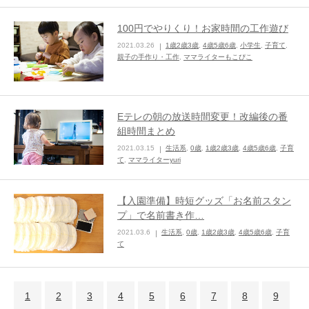
100円でやりくり！お家時間の工作遊び
2021.03.26
1歳2歳3歳
,
4歳5歳6歳
,
小学生
,
子育て
,
親子の手作り・工作
,
ママライターもこぴこ
Eテレの朝の放送時間変更！改編後の番
組時間まとめ
2021.03.15
生活系
,
0歳
,
1歳2歳3歳
,
4歳5歳6歳
,
子育
て
,
ママライターyuri
【入園準備】時短グッズ「お名前スタン
プ」で名前書き作…
2021.03.6
生活系
,
0歳
,
1歳2歳3歳
,
4歳5歳6歳
,
子育
て
1
2
3
4
5
6
7
8
9