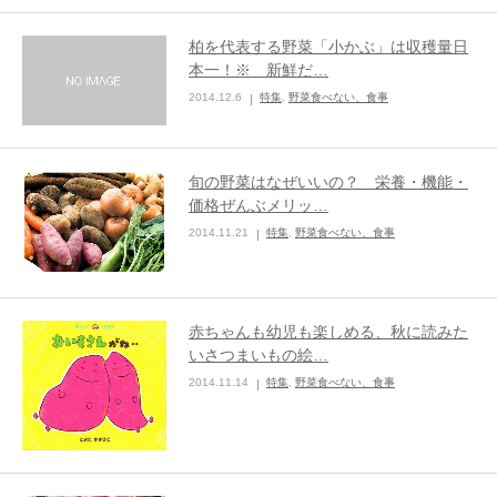
柏を代表する野菜「小かぶ」は収穫量日
本一！※ 新鮮だ…
2014.12.6
特集
,
野菜食べない、食事
旬の野菜はなぜいいの？ 栄養・機能・
価格ぜんぶメリッ…
2014.11.21
特集
,
野菜食べない、食事
赤ちゃんも幼児も楽しめる、秋に読みた
いさつまいもの絵…
2014.11.14
特集
,
野菜食べない、食事