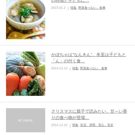
の特徴と子どもに…
2015.01.2
特集
,
野菜食べない、食事
ままてぃ編集部
かぼちゃは”なんきん”。冬至は子どもと
「ん」の付く食…
2014.12.13
特集
,
野菜食べない、食事
クリスマスに親子で読みたい、甘～い香
りの食べ物が登場…
2014.12.12
特集
,
生活、習慣、安心、安全