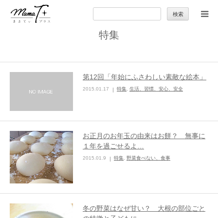
検
索:
特集
トップ
ママのカラダとココロ
第12回「年始にふさわしい素敵な絵本」
2015.01.17
特集
,
生活、習慣、安心、安全
セカンドキャリア
暮らしの小ワザ
お正月のお年玉の由来はお餅？ 無事に
１年を過ごせるよ…
子育て
2015.01.9
特集
,
野菜食べない、食事
季節の行事やお出かけ
特集
冬の野菜はなぜ甘い？ 大根の部位ごと