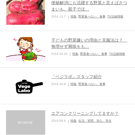
便秘解消にも活躍する野菜と言えばさつ
まいも。親子でほ…
2014.11.7
特集
,
野菜食べない、食事
,
TX沿線情報
子どもの野菜嫌いの理由と克服法は？
無理せず興味をも…
2014.10.24
特集
,
野菜食べない、食事
,
TX沿線情報
「ベジラボ』スタッフ紹介
2014.10.9
特集
,
野菜食べない、食事
エアコンクリーニングしてますか？
2014.06.6
特集
,
生活、習慣、安心、安全