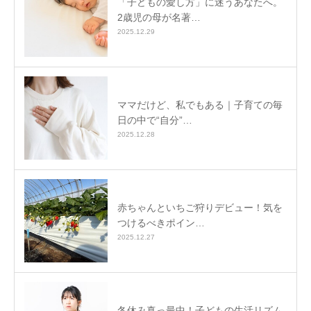
「子どもの愛し方」に迷うあなたへ。
2歳児の母が名著…
2025.12.29
ママだけど、私でもある｜子育ての毎
日の中で“自分”…
2025.12.28
赤ちゃんといちご狩りデビュー！気を
つけるべきポイン…
2025.12.27
冬休み真っ最中！子どもの生活リズム