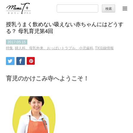
検
索:
授乳うまく飲めない吸えない赤ちゃんにはどうす
トップ
る？ 母乳育児第4回
ママのカラダとココロ
2017.05.15
特集
,
婦人科、母乳外来、おっぱいトラブル、小児歯科
,
TX沿線情報
セカンドキャリア
暮らしの小ワザ
育児のかけこみ寺へようこそ！
子育て
季節の行事やお出かけ
特集