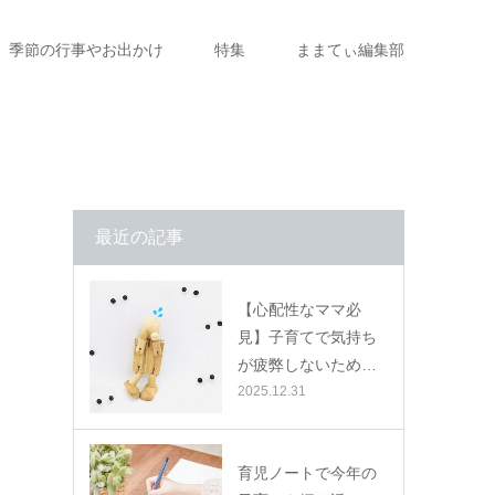
季節の行事やお出かけ
特集
ままてぃ編集部
最近の記事
【心配性なママ必
見】子育てで気持ち
が疲弊しないため…
2025.12.31
育児ノートで今年の