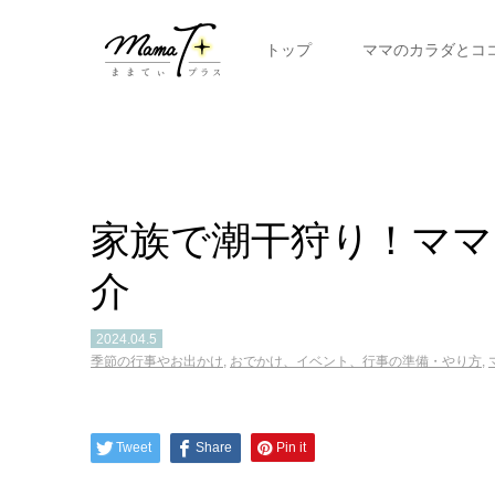
トップ
ママのカラダとコ
家族で潮干狩り！ママ
介
2024.04.5
季節の行事やお出かけ
,
おでかけ、イベント、行事の準備・やり方
,
Tweet
Share
Pin it