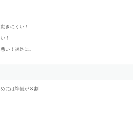
きにくい！
い！
悪い！裸足に。
ためには準備が８割！