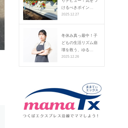
りデビュー！気をつ
けるべきポイン…
2025.12.27
冬休み真っ最中！子
どもの生活リズム崩
壊を救う、ゆる…
2025.12.26