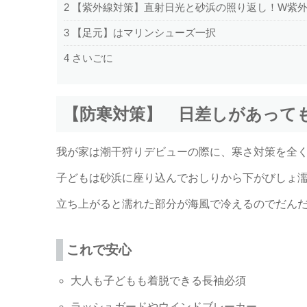
2
【紫外線対策】直射日光と砂浜の照り返し！W紫
3
【足元】はマリンシューズ一択
4
さいごに
【防寒対策】 日差しがあって
我が家は潮干狩りデビューの際に、寒さ対策を全
子どもは砂浜に座り込んでおしりから下がびしょ
立ち上がると濡れた部分が海風で冷えるのでだん
これで安心
大人も子どもも着脱できる長袖必須
ラッシュガードやウインドブレーカー