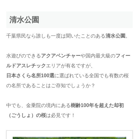
清水公園
千葉県民なら誰しも一度は聞いたことのある
清水公園
。
水遊びのできる
アクアベンチャー
や国内最大級の
フィー
ルドアスレチック
エリアが有名ですが、
日本さくら名所100選
に選ばれている全国でも有数の桜
の名所であることはご存知でしょうか？
中でも、金乗院の境内にある
樹齢100年を超えた却初
（ごうしょ）の桜
は必見です！