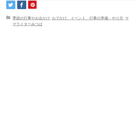
季節の行事やお出かけ
,
おでかけ、イベント、行事の準備・やり方
,
マ
マライターみつば