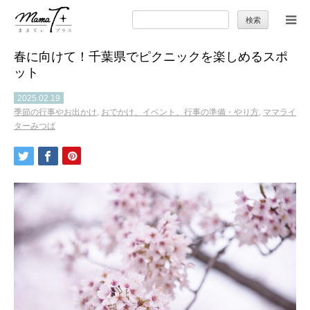
検
索:
春に向けて！千葉県でピクニックを楽しめるスポ
トップ
ット
ママのカラダとココロ
2025.02.19
季節の行事やお出かけ
,
おでかけ、イベント、行事の準備・やり方
,
ママライ
ターみつば
セカンドキャリア
暮らしの小ワザ
子育て
季節の行事やお出かけ
特集