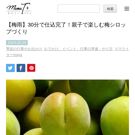
検
索:
【梅雨】30分で仕込完了！親子で楽しむ梅シロッ
トップ
プづくり
ママのカラダとココロ
2024.05.29
季節の行事やお出かけ
,
おでかけ、イベント、行事の準備・やり方
,
ママライ
ターmaya
セカンドキャリア
暮らしの小ワザ
子育て
季節の行事やお出かけ
特集