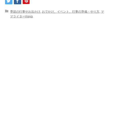
季節の行事やお出かけ
,
おでかけ、イベント、行事の準備・やり方
,
マ
マライターmaya