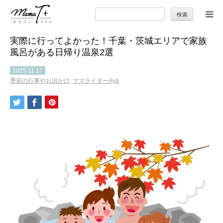
検
索:
実際に行ってよかった！千葉・茨城エリアで家族
トップ
風呂がある日帰り温泉2選
ママのカラダとココロ
2025.11.17
季節の行事やお出かけ
,
ママライターAya
セカンドキャリア
暮らしの小ワザ
子育て
季節の行事やお出かけ
特集