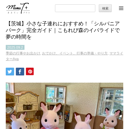
検
索:
【茨城】小さな子連れにおすすめ！「シルバニア
トップ
パーク」完全ガイド｜こもれび森のイバライドで
夢の時間を
ママのカラダとココロ
2025.09.2
季節の行事やお出かけ
,
おでかけ、イベント、行事の準備・やり方
,
ママライ
セカンドキャリア
ターAya
暮らしの小ワザ
子育て
季節の行事やお出かけ
特集