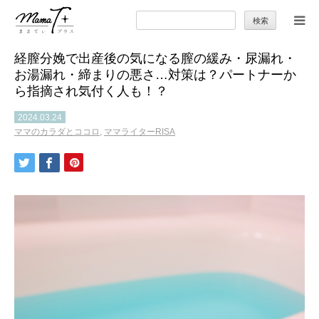
検
索:
経膣分娩で出産後の気になる膣の緩み・尿漏れ・
トップ
お湯漏れ・締まりの悪さ…対策は？パートナーか
ら指摘され気付く人も！？
ママのカラダとココロ
2024.03.24
ママのカラダとココロ
,
ママライターRISA
セカンドキャリア
暮らしの小ワザ
子育て
季節の行事やお出かけ
特集