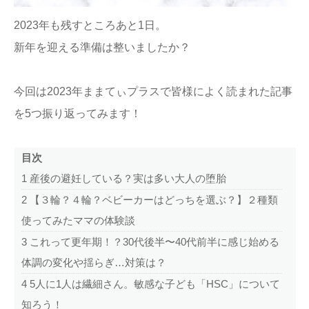
2023年も残すところあと1日。
ままてぃ編集部
新年を迎える準備は整いましたか？
今回は2023年ままてぃプラスで皆様によく読まれた記事
を5つ振り返ってみます！
目次
1
産後の避妊している？実は多い大人の堕胎
2
【３輪？４輪？ベビーカーはどっちを選ぶ？】２種類
使ってみたママの体験談
3
これって更年期！？30代後半〜40代前半に感じ始める
体調の変化や揺らぎ…対策は？
4
5人に1人は繊細さん。敏感な子ども「HSC」について
知ろう！