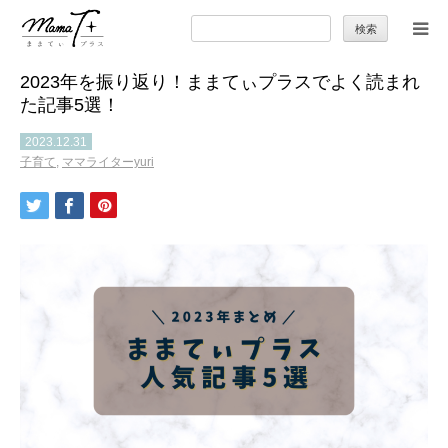
検
索:
2023年を振り返り！ままてぃプラスでよく読まれ
トップ
た記事5選！
ママのカラダとココロ
2023.12.31
子育て
,
ママライターyuri
セカンドキャリア
暮らしの小ワザ
子育て
季節の行事やお出かけ
特集