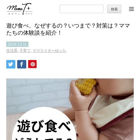
検
索:
遊び食べ、なぜするの？いつまで？対策は？ママ
トップ
たちの体験談を紹介！
ママのカラダとココロ
2024.12.11
生活系
,
子育て
,
ママライターゆっち
セカンドキャリア
暮らしの小ワザ
子育て
季節の行事やお出かけ
特集