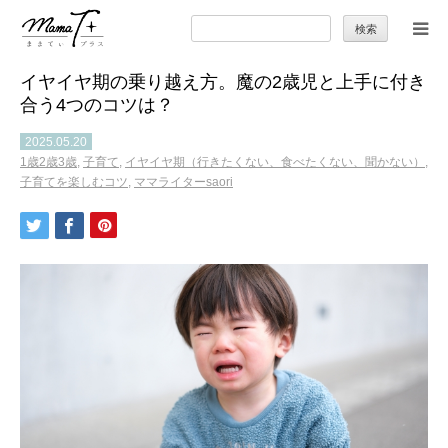
検
索:
イヤイヤ期の乗り越え方。魔の2歳児と上手に付き
トップ
合う4つのコツは？
ママのカラダとココロ
2025.05.20
1歳2歳3歳
,
子育て
,
イヤイヤ期（行きたくない、食べたくない、聞かない）
,
子育てを楽しむコツ
,
ママライターsaori
セカンドキャリア
暮らしの小ワザ
子育て
季節の行事やお出かけ
特集