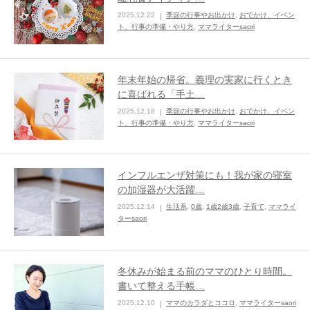
2025.12.22
季節の行事やお出かけ
,
おでかけ、イベン
ままてぃ編集部
ト、行事の準備・やり方
,
ママライターsaori
年末年始の帰省。義理の実家に行くとき
に喜ばれる「手土…
2025.12.18
季節の行事やお出かけ
,
おでかけ、イベン
ト、行事の準備・やり方
,
ママライターsaori
インフルエンザ対策にも！我が家の寝室
の加湿器が大活躍…
2025.12.14
生活系
,
0歳
,
1歳2歳3歳
,
子育て
,
ママライ
ターsaori
冬休みが始まる前のママのひとり時間。
書いて整える手帳…
2025.12.10
ママのカラダとココロ
,
ママライターsaori