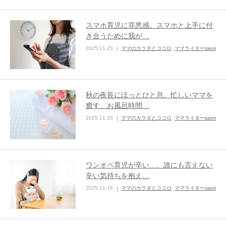
スマホ育児に罪悪感。スマホと上手に付
き合うために我が…
2025.11.23
ママのカラダとココロ
,
ママライターsaori
秋の夜長にほっとひと息。忙しいママを
癒す、お風呂時間…
2025.11.20
ママのカラダとココロ
,
ママライターsaori
ワンオペ育児が辛い…。誰にも言えない
辛い気持ちを抱え…
2025.11.16
ママのカラダとココロ
,
ママライターsaori