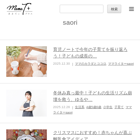
検
索:
saori
トップ
ママのカラダとココロ
育児ノートで今年の子育てを振り返ろ
う！子どもの成長の…
セカンドキャリア
2025.12.30
ママのカラダとココロ
,
ママライターsaori
暮らしの小ワザ
冬休み真っ最中！子どもの生活リズム崩
子育て
壊を救う、ゆるや…
2025.12.26
生活系
,
4歳5歳6歳
,
小学生
,
子育て
,
ママ
ライターsaori
季節の行事やお出かけ
クリスマスにおすすめ！赤ちゃんが喜ぶ
特集
離乳食アイディア…