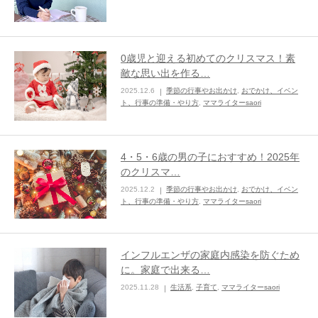
0歳児と迎える初めてのクリスマス！素
敵な思い出を作る…
2025.12.6
季節の行事やお出かけ
,
おでかけ、イベン
ト、行事の準備・やり方
,
ママライターsaori
4・5・6歳の男の子におすすめ！2025年
のクリスマ…
2025.12.2
季節の行事やお出かけ
,
おでかけ、イベン
ト、行事の準備・やり方
,
ママライターsaori
インフルエンザの家庭内感染を防ぐため
に。家庭で出来る…
2025.11.28
生活系
,
子育て
,
ママライターsaori