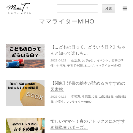
検
索:
ママライターMIHO
トップ
ママのカラダとココロ
【こどもの日って、どういう日？】ちゃ
んと知って楽しも…
セカンドキャリア
2023.04.23
生活系
,
おでかけ、イベント、行事の準
備・やり方
,
子育てを楽しむコツ
,
ママライターMIHO
暮らしの小ワザ
【関東】洋書の絵本が読めるおすすめの
図書館
子育て
2023.04.18
学習系
,
生活系
,
0歳
,
1歳2歳3歳
,
4歳5歳6
歳
,
小学生
,
ママライターMIHO
季節の行事やお出かけ
忙しいママへ！春のデトックスにおすす
特集
め簡単ヨガポーズ…