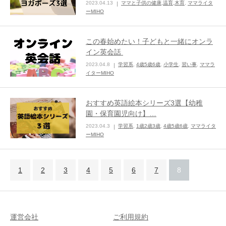
2023.04.13
ママと子供の健康,温育,木育
,
ママライタ
ーMIHO
ままてぃ編集部
この春始めたい！子どもと一緒にオンラ
イン英会話
2023.04.8
学習系
,
4歳5歳6歳
,
小学生
,
習い事
,
ママラ
イターMIHO
おすすめ英語絵本シリーズ3選【幼稚
園・保育園児向け】…
2023.04.3
学習系
,
1歳2歳3歳
,
4歳5歳6歳
,
ママライタ
ーMIHO
1
2
3
4
5
6
7
8
運営会社
ご利用規約