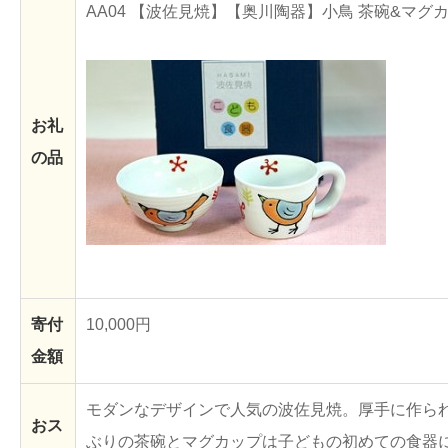
AA04 【波佐見焼】【奥川陶器】小鳥 茶碗&マグ
お礼
の品
寄付
10,000円
金額
モダンなデザインで人気の波佐見焼。厚手に作ら
おス
ぶりの茶碗とマグカップは子どもの初めての食器