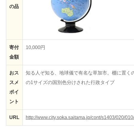
の品
寄付
10,000円
金額
おス
知る人ぞ知る、地球儀で有名な草加市。棚に置くの
スメ
の1サイズの国別色分けされた行政タイプ
ポイ
ント
URL
http://www.city.soka.saitama.jp/cont/s1403/020