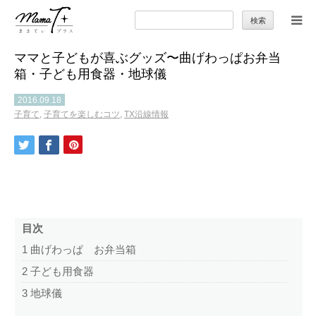
検
索:
ママと子どもが喜ぶグッズ〜曲げわっぱお弁当
トップ
箱・子ども用食器・地球儀
ママのカラダとココロ
2016.09.18
子育て
,
子育てを楽しむコツ
,
TX沿線情報
セカンドキャリア
暮らしの小ワザ
子育て
目次
1
曲げわっぱ お弁当箱
季節の行事やお出かけ
2
子ども用食器
3
地球儀
特集