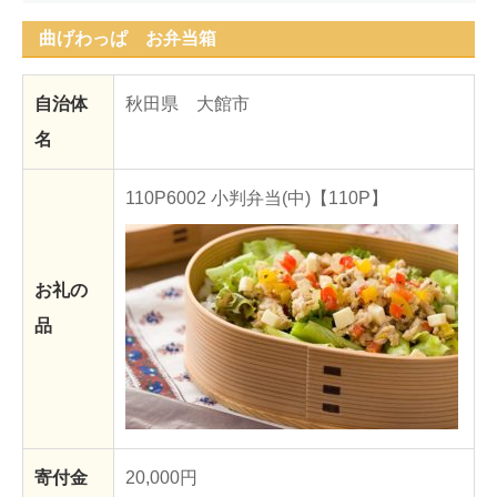
曲げわっぱ お弁当箱
ままてぃ編集部
自治体
秋田県 大館市
名
110P6002 小判弁当(中)【110P】
お礼の
品
寄付金
20,000円