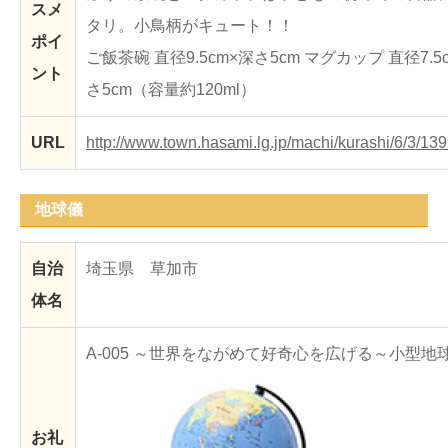
スメ
タリ。小鳥柄がキュート！！
ポイ
ご飯茶碗 直径9.5cm×深さ5cm マグカップ 直径7.5
ント
さ5cm（容量約120ml）
URL
http://www.town.hasami.lg.jp/machi/kurashi/6/3/139
地球儀
自治
埼玉県 草加市
体名
A-005 ～世界をながめて好奇心を広げる～小型地
お礼