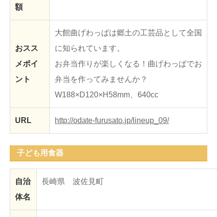
額
大館曲げわっぱは郷土の工芸品として全国
おスス
に知られています。
メポイ
お弁当作りが楽しくなる！曲げわっぱでお
ント
弁当を作ってみませんか？
W188×D120×H58mm、640cc
URL
http://odate-furusato.jp/lineup_09/
子ども用食器
自治
長崎県 波佐見町
体名