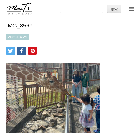
検
索:
IMG_8569
トップ
2025.04.29
ママのカラダとココロ
セカンドキャリア
暮らしの小ワザ
子育て
季節の行事やお出かけ
特集