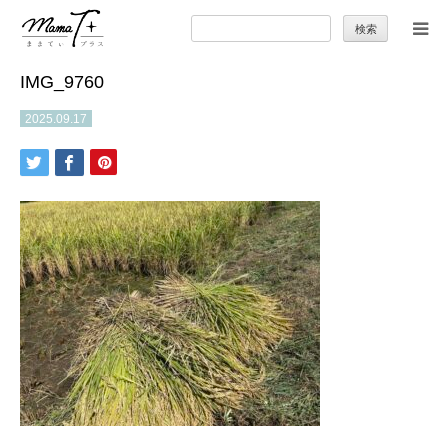
検
索:
IMG_9760
トップ
2025.09.17
ママのカラダとココロ
セカンドキャリア
暮らしの小ワザ
子育て
季節の行事やお出かけ
特集