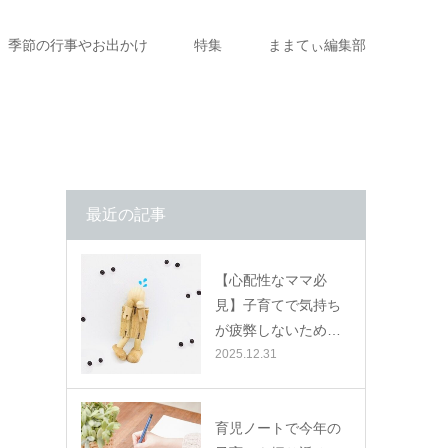
季節の行事やお出かけ
特集
ままてぃ編集部
最近の記事
【心配性なママ必
見】子育てで気持ち
が疲弊しないため…
2025.12.31
育児ノートで今年の