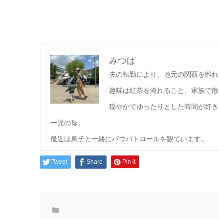
みつば
夫の転勤により、地元の関西を離れ
趣味は紅茶を淹れること、家族で散
穏やかでゆったりとした時間が好き
一児の母。
最近は息子と一緒にパウパトロールを観ています。
Tweet
Share
Pin it