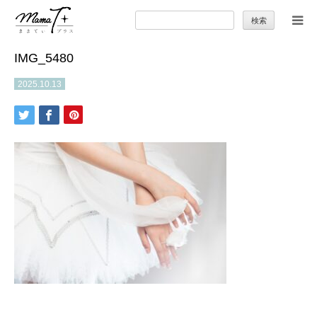
検
索:
IMG_5480
トップ
2025.10.13
ママのカラダとココロ
セカンドキャリア
暮らしの小ワザ
子育て
季節の行事やお出かけ
特集