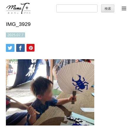
検
索:
IMG_3929
トップ
2025.07.7
ママのカラダとココロ
セカンドキャリア
暮らしの小ワザ
子育て
季節の行事やお出かけ
特集