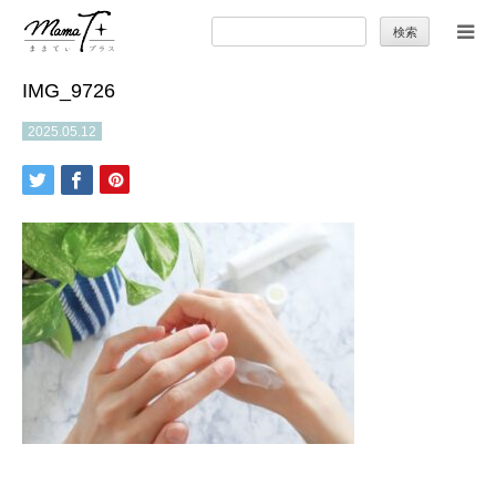
検
索:
IMG_9726
トップ
2025.05.12
ママのカラダとココロ
セカンドキャリア
暮らしの小ワザ
子育て
季節の行事やお出かけ
特集