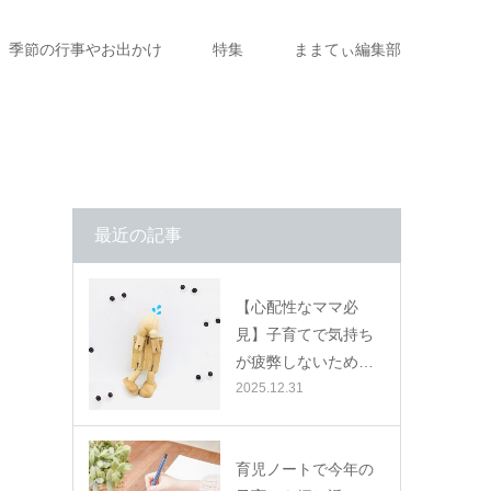
季節の行事やお出かけ
特集
ままてぃ編集部
最近の記事
【心配性なママ必
見】子育てで気持ち
が疲弊しないため…
2025.12.31
育児ノートで今年の