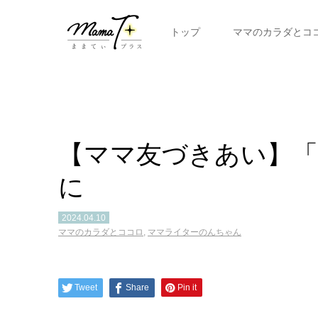
トップ
ママのカラダとコ
【ママ友づきあい】
に
2024.04.10
ママのカラダとココロ
,
ママライターのんちゃん
Tweet
Share
Pin it