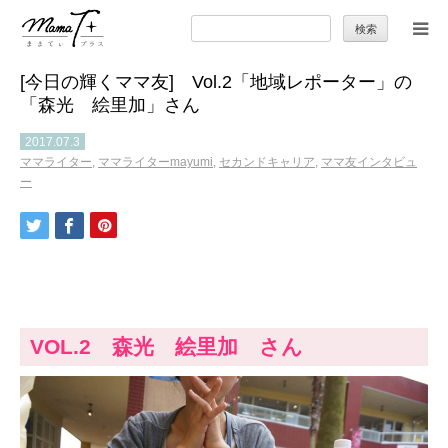
検
索:
[今日の輝くママ友] Vol.2「地域レポーター」の
トップ
「森光 絵里加」さん
ママのカラダとココロ
2017.07.3
ママライター
,
ママライターmayumi
,
セカンドキャリア
,
ママ友インタビュ
ー
セカンドキャリア
暮らしの小ワザ
子育て
VOL.2 森光 絵里加 さん
季節の行事やお出かけ
特集