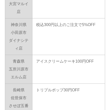
大宮マルイ
店
神奈川県
税込300円以上のご注文で5%OFF
小田原市
ダイナシテ
ィ店
青森県
アイスクリームケーキ100円OFF
五所川原市
エルム店
長崎県
トリプルポップ30円OFF
佐世保市
させぼ五番