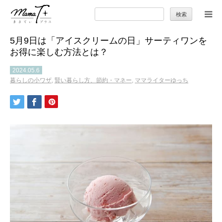
検
索:
5月9日は「アイスクリームの日」サーティワンを
トップ
お得に楽しむ方法とは？
ママのカラダとココロ
2024.05.6
暮らしの小ワザ
,
賢い暮らし方、節約・マネー
,
ママライターゆっち
セカンドキャリア
暮らしの小ワザ
子育て
季節の行事やお出かけ
特集