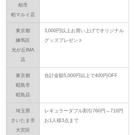
柏市
柏マルイ店
東京都
3,000円以上お買い上げでオリジナル
練馬区
グッズプレゼント
光が丘IMA
店
東京都
合計金額5,000円以上で400円OFF
昭島市
昭島店
埼玉県
レギュラーダブル割引760円→710円
さいたま市
お1人様3点まで
大宮区