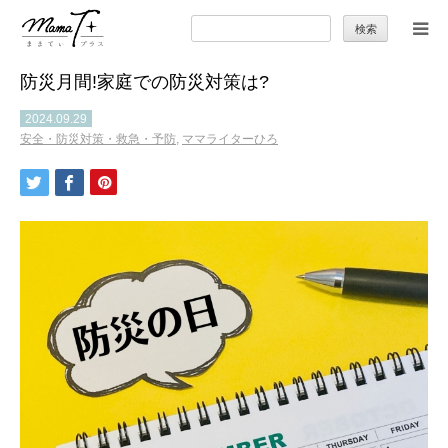
検
索:
防災月間!家庭での防災対策は?
トップ
2024.09.29
安全・防災対策・救急・予防
,
ママライターひろ
ママのカラダとココロ
セカンドキャリア
暮らしの小ワザ
子育て
季節の行事やお出かけ
特集