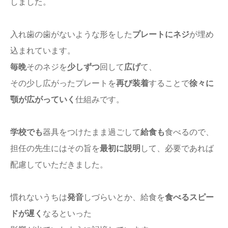
しました。
入れ歯の歯がないような形をした
プレートにネジ
が埋め
込まれています。
毎晩
そのネジを
少しずつ
回して
広げ
て、
その少し広がったプレートを
再び装着
することで
徐々に
顎が広がっていく
仕組みです。
学校でも
器具をつけたまま過ごして
給食も
食べるので、
担任の先生にはその旨を
最初に説明
して、必要であれば
配慮していただきました。
慣れないうちは
発音
しづらいとか、給食を
食べるスピー
ドが遅く
なるといった