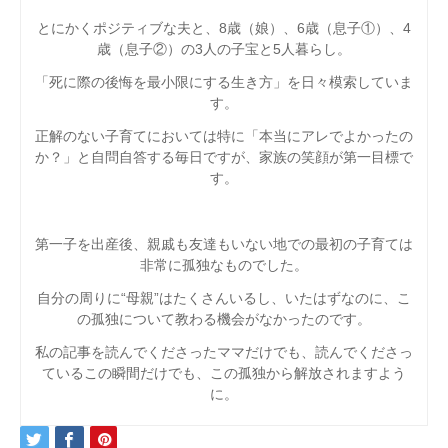
とにかくポジティブな夫と、8歳（娘）、6歳（息子①）、4
歳（息子②）の3人の子宝と5人暮らし。
「死に際の後悔を最小限にする生き方」を日々模索していま
す。
正解のない子育てにおいては特に「本当にアレでよかったの
か？」と自問自答する毎日ですが、家族の笑顔が第一目標で
す。
第一子を出産後、親戚も友達もいない地での最初の子育ては
非常に孤独なものでした。
自分の周りに“母親”はたくさんいるし、いたはずなのに、こ
の孤独について教わる機会がなかったのです。
私の記事を読んでくださったママだけでも、読んでくださっ
ているこの瞬間だけでも、この孤独から解放されますよう
に。