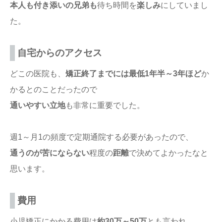
本人も付き添いの兄弟も
待ち時間を
楽しみ
にしていまし
た。
自宅からのアクセス
どこの医院も、
矯正終了までには最低1年半～3年ほど
か
かるとのことだったので
通いやすい立地
も非常に重要でした。
週1～月1の頻度で定期通院する必要があったので、
通うのが苦にならない
程度の
距離
で決めてよかったなと
思います。
費用
小児矯正にかかる費用は
約30万～50万
とも言われ、