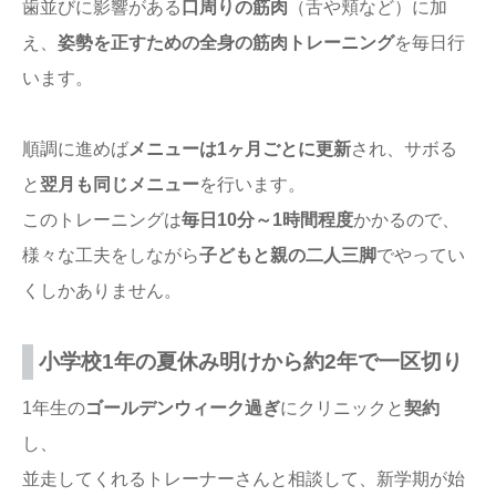
歯並びに影響がある
口周りの筋肉
（舌や頬など）に加
え、
姿勢を正すための全身の筋肉トレーニング
を毎日行
います。
順調に進めば
メニューは1ヶ月ごとに更新
され、サボる
と
翌月も同じメニュー
を行います。
このトレーニングは
毎日10分～1時間程度
かかるので、
様々な工夫をしながら
子どもと親の二人三脚
でやってい
くしかありません。
小学校1年の夏休み明けから約2年で一区切り
1年生の
ゴールデンウィーク過ぎ
にクリニックと
契約
し、
並走してくれるトレーナーさんと相談して、新学期が始