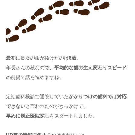
最初
に長女の歯が抜けたのは
6歳
。
年長さんの秋なので、
平均的な歯の生え変わりスピード
の前提で話を進めますね。
定期歯科検診で通院していた
かかりつけの歯科
では
対応
できない
と言われたのがきっかけで、
早めに矯正医院探し
をスタートしました。