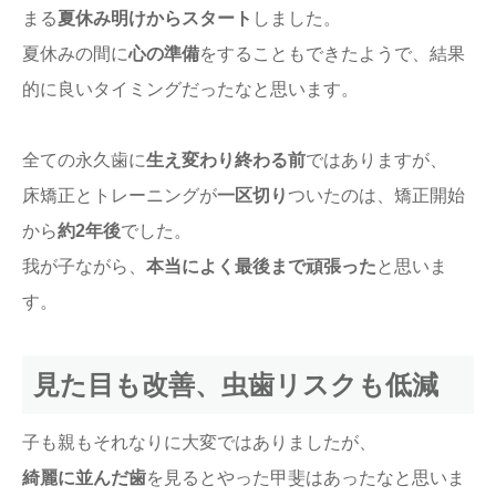
まる
夏休み明けからスタート
しました。
夏休みの間に
心の準備
をすることもできたようで、結果
的に良いタイミングだったなと思います。
全ての永久歯に
生え変わり終わる前
ではありますが、
床矯正とトレーニングが
一区切り
ついたのは、矯正開始
から
約2年後
でした。
我が子ながら、
本当によく最後まで頑張った
と思いま
す。
見た目も改善、虫歯リスクも低減
子も親もそれなりに大変ではありましたが、
綺麗に並んだ歯
を見るとやった甲斐はあったなと思いま