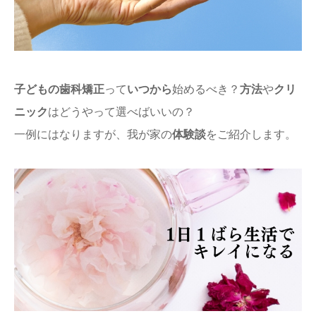
ままてぃ編集部
子どもの歯科矯正
って
いつから
始めるべき？
方法
や
クリ
ニック
はどうやって選べばいいの？
一例にはなりますが、我が家の
体験談
をご紹介します。