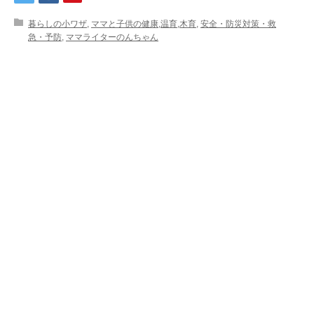
暮らしの小ワザ
,
ママと子供の健康,温育,木育
,
安全・防災対策・救
急・予防
,
ママライターのんちゃん