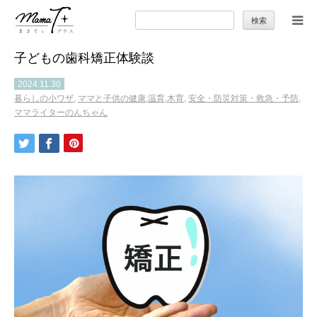
検
索:
子どもの歯科矯正体験談
トップ
2024.11.30
暮らしの小ワザ
,
ママと子供の健康,温育,木育
,
安全・防災対策・救急・予防
,
ママのカラダとココロ
ママライターのんちゃん
セカンドキャリア
暮らしの小ワザ
子育て
季節の行事やお出かけ
特集