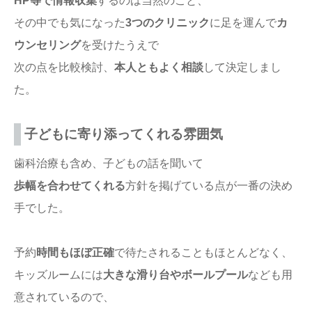
HP等で情報収集
するのは当然のこと、
その中でも気になった
3つのクリニック
に足を運んで
カ
ウンセリング
を受けたうえで
次の点を比較検討、
本人ともよく相談
して決定しまし
た。
子どもに寄り添ってくれる雰囲気
歯科治療も含め、子どもの話を聞いて
歩幅を合わせてくれる
方針を掲げている点が一番の決め
手でした。
予約
時間もほぼ正確
で待たされることもほとんどなく、
キッズルームには
大きな滑り台やボールプール
なども用
意されているので、