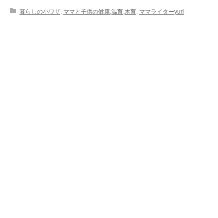
暮らしの小ワザ
,
ママと子供の健康,温育,木育
,
ママライターyuri