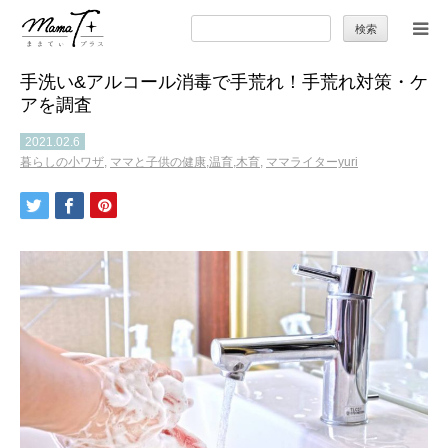
検
索:
手洗い&アルコール消毒で手荒れ！手荒れ対策・ケ
トップ
アを調査
ママのカラダとココロ
2021.02.6
暮らしの小ワザ
,
ママと子供の健康,温育,木育
,
ママライターyuri
セカンドキャリア
暮らしの小ワザ
子育て
季節の行事やお出かけ
特集