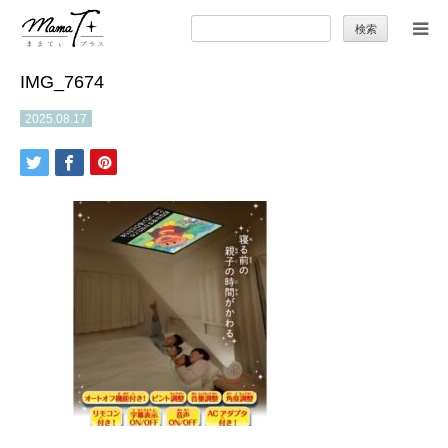
検
索:
IMG_7674
トップ
2025.08.17
ママのカラダとココロ
セカンドキャリア
暮らしの小ワザ
子育て
季節の行事やお出かけ
特集