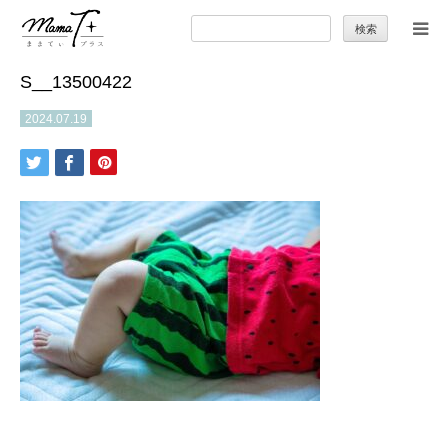
検
索:
S__13500422
トップ
2024.07.19
ママのカラダとココロ
セカンドキャリア
暮らしの小ワザ
子育て
季節の行事やお出かけ
特集