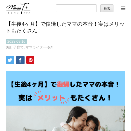
検
索:
【生後4ヶ月】で復帰したママの本音！実はメリッ
トップ
トもたくさん！
ママのカラダとココロ
2023.09.16
0歳
,
子育て
,
ママライターゆき
セカンドキャリア
暮らしの小ワザ
子育て
季節の行事やお出かけ
特集