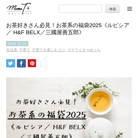
検
索:
お茶好きさん必見！お茶系の福袋2025《ルピシア
トップ
／ H&F BELX／三國屋善五郎》
ママのカラダとココロ
2024.12.20
生活系
,
子育て
,
子育てを楽しむコツ
,
ママライターゆっち
セカンドキャリア
暮らしの小ワザ
子育て
季節の行事やお出かけ
特集