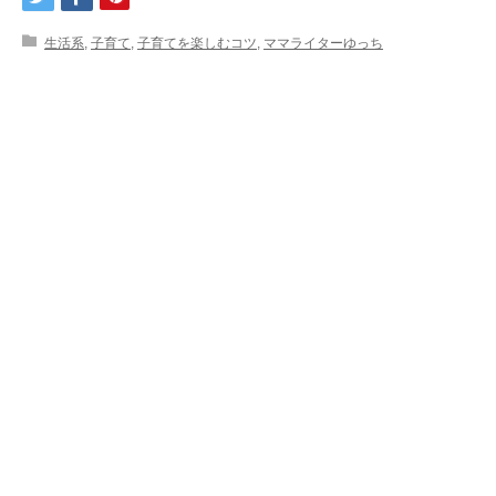
生活系
,
子育て
,
子育てを楽しむコツ
,
ママライターゆっち