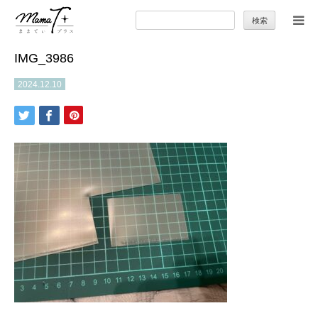
検
索:
IMG_3986
トップ
2024.12.10
ママのカラダとココロ
セカンドキャリア
暮らしの小ワザ
子育て
季節の行事やお出かけ
特集