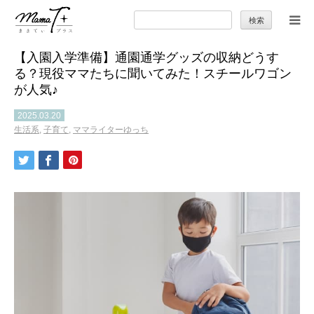
検
索:
【入園入学準備】通園通学グッズの収納どうす
トップ
る？現役ママたちに聞いてみた！スチールワゴン
が人気♪
ママのカラダとココロ
2025.03.20
生活系
,
子育て
,
ママライターゆっち
セカンドキャリア
暮らしの小ワザ
子育て
季節の行事やお出かけ
特集