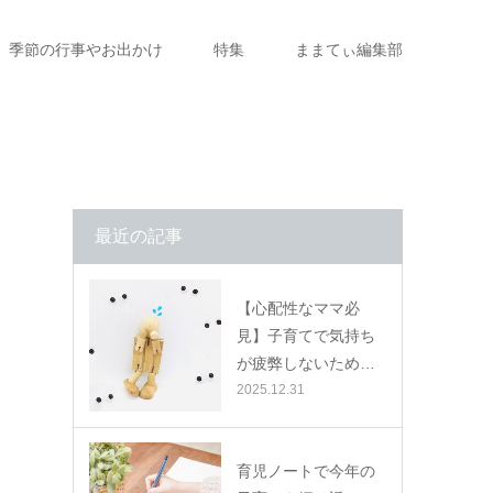
季節の行事やお出かけ
特集
ままてぃ編集部
最近の記事
【心配性なママ必
見】子育てで気持ち
が疲弊しないため…
2025.12.31
育児ノートで今年の