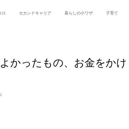
コロ
セカンドキャリア
暮らしの小ワザ
子育て
てよかったもの、お金をかけ
？
o