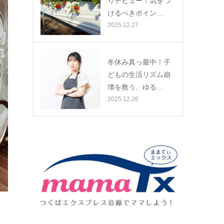
りデビュー！気をつ
けるべきポイン…
2025.12.27
冬休み真っ最中！子
どもの生活リズム崩
壊を救う、ゆる…
2025.12.26