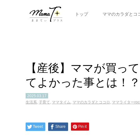
トップ
ママのカラダとコ
【産後】ママが買っ
てよかった事とは！
2025.03.17
生活系
,
子育て
,
ママタイム
,
ママのカラダとココロ
,
ママライターroc
Tweet
Share
Pin it