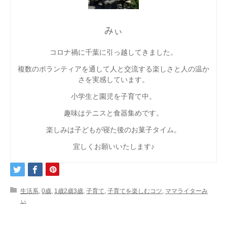
みぃ
コロナ禍に千葉に引っ越してきました。
複数のボランティアを通して人と交流する楽しさと人の温か
さを実感しています。
小学生と園児を子育て中。
趣味はテニスと食器集めです。
楽しみは子どもが寝た後のお菓子タイム。
宜しくお願いいたします♪
生活系
,
0歳
,
1歳2歳3歳
,
子育て
,
子育てを楽しむコツ
,
ママライターみ
ぃ