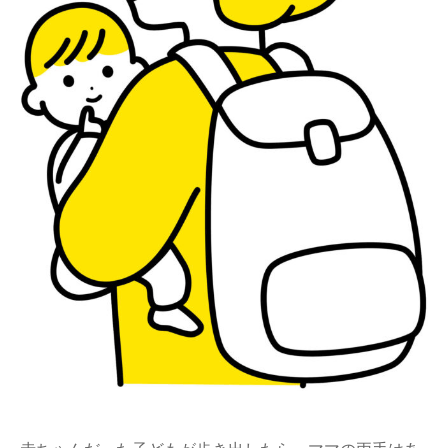
ままてぃ編集部