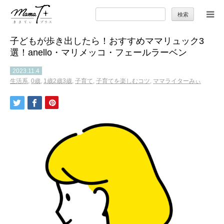
検
索:
子どもが歩き出したら！おすすめママリュック3
トップ
選！anello・マリメッコ・フェールラーベン
ママのカラダとココロ
2023.11.4
生活系
,
0歳
,
1歳2歳3歳
,
子育て
,
子育てを楽しむコツ
,
ママライターみぃ
セカンドキャリア
暮らしの小ワザ
子育て
季節の行事やお出かけ
特集