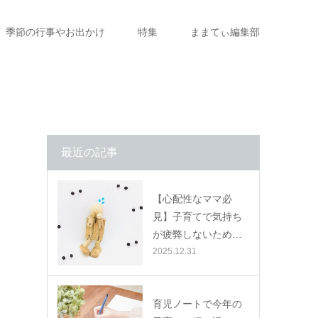
季節の行事やお出かけ
特集
ままてぃ編集部
最近の記事
【心配性なママ必
見】子育てで気持ち
が疲弊しないため…
2025.12.31
育児ノートで今年の