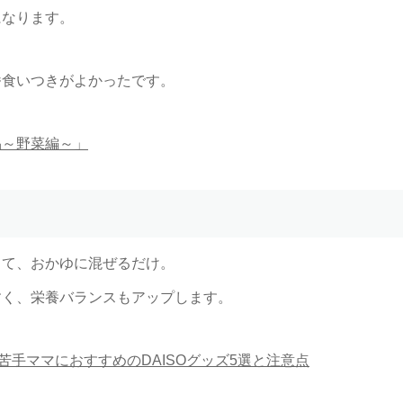
になります。
番食いつきがよかったです。
品～野菜編～」
して、おかゆに混ぜるだけ。
すく、栄養バランスもアップします。
苦手ママにおすすめのDAISOグッズ5選と注意点