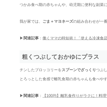
つかみ食べ期の赤ちゃんや、幼児期に便利な副菜
我が家では、
ごま＋マヨネーズ
の組み合わせが一
▶︎
関連記事
：
働くママの時短術！「使える冷凍食
粗くつぶしておかゆにプラス
チンしたブロッコリーを
スプーンでざっくり
つぶ
とろっとした食感で離乳食期の赤ちゃんも食べや
▶︎
関連記事
：
【100均】離乳食作りがラクに！料理