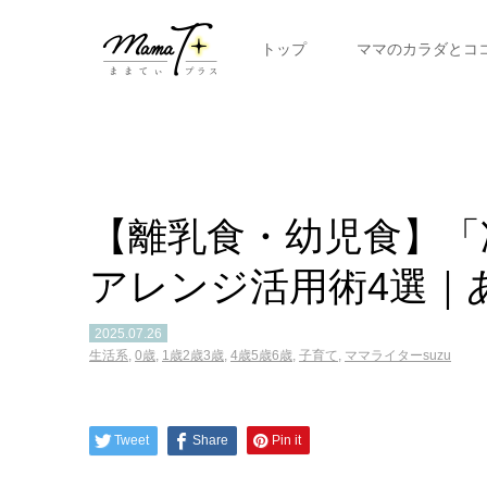
トップ
ママのカラダとコ
【離乳食・幼児食】「
アレンジ活用術4選｜
2025.07.26
生活系
,
0歳
,
1歳2歳3歳
,
4歳5歳6歳
,
子育て
,
ママライターsuzu
Tweet
Share
Pin it