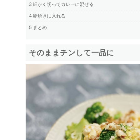
3
細かく切ってカレーに混ぜる
4
卵焼きに入れる
5
まとめ
そのままチンして一品に