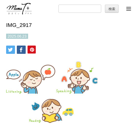
検
索:
IMG_2917
トップ
2025.06.23
ママのカラダとココロ
セカンドキャリア
暮らしの小ワザ
子育て
季節の行事やお出かけ
特集