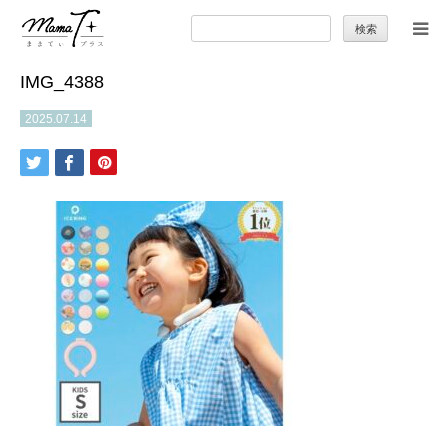
検
索:
IMG_4388
トップ
2025.07.14
ママのカラダとココロ
セカンドキャリア
暮らしの小ワザ
子育て
季節の行事やお出かけ
特集