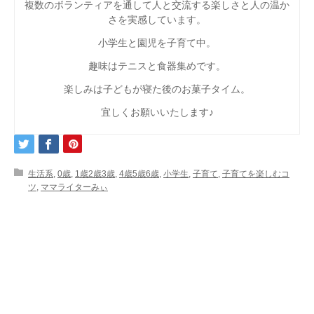
複数のボランティアを通して人と交流する楽しさと人の温か
さを実感しています。
小学生と園児を子育て中。
趣味はテニスと食器集めです。
楽しみは子どもが寝た後のお菓子タイム。
宜しくお願いいたします♪
生活系
,
0歳
,
1歳2歳3歳
,
4歳5歳6歳
,
小学生
,
子育て
,
子育てを楽しむコ
ツ
,
ママライターみぃ