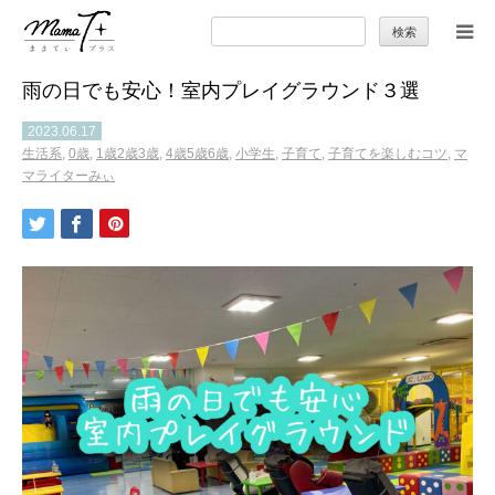
検
索:
雨の日でも安心！室内プレイグラウンド３選
トップ
2023.06.17
生活系
,
0歳
,
1歳2歳3歳
,
4歳5歳6歳
,
小学生
,
子育て
,
子育てを楽しむコツ
,
マ
ママのカラダとココロ
マライターみぃ
セカンドキャリア
暮らしの小ワザ
子育て
季節の行事やお出かけ
特集