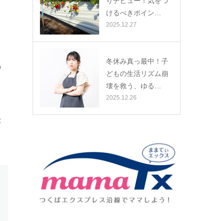
りデビュー！気をつ
けるべきポイン…
2025.12.27
冬休み真っ最中！子
の
どもの生活リズム崩
壊を救う、ゆる…
2025.12.26
覚