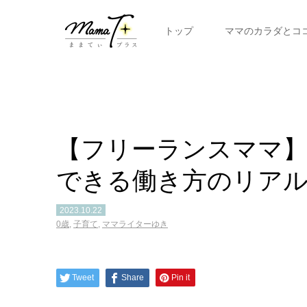
トップ
ママのカラダとコ
【フリーランスママ】
できる働き方のリア
2023.10.22
0歳
,
子育て
,
ママライターゆき
Tweet
Share
Pin it