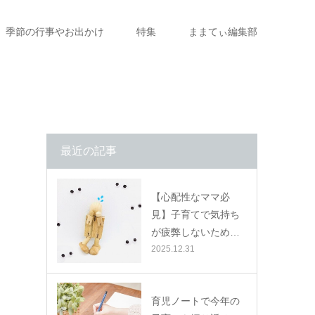
季節の行事やお出かけ
特集
ままてぃ編集部
最近の記事
【心配性なママ必
見】子育てで気持ち
が疲弊しないため…
2025.12.31
育児ノートで今年の