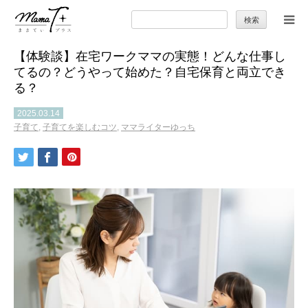
検
索:
【体験談】在宅ワークママの実態！どんな仕事し
トップ
てるの？どうやって始めた？自宅保育と両立でき
る？
ママのカラダとココロ
2025.03.14
子育て
,
子育てを楽しむコツ
,
ママライターゆっち
セカンドキャリア
暮らしの小ワザ
子育て
季節の行事やお出かけ
特集