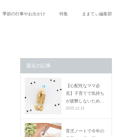
季節の行事やお出かけ
特集
ままてぃ編集部
最近の記事
【心配性なママ必
見】子育てで気持ち
が疲弊しないため…
2025.12.31
育児ノートで今年の