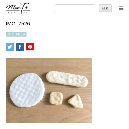
検
索:
IMG_7526
トップ
2025.08.14
ママのカラダとココロ
セカンドキャリア
暮らしの小ワザ
子育て
季節の行事やお出かけ
特集