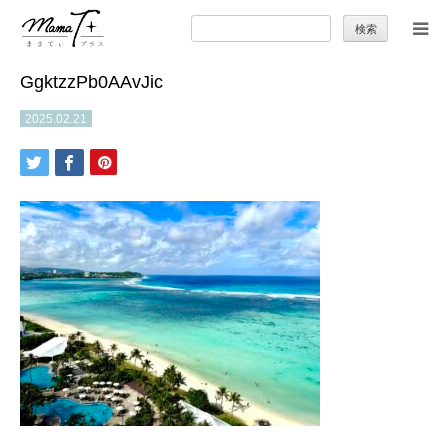
検
索:
GgktzzPb0AAvJic
トップ
2025.02.21
ママのカラダとココロ
セカンドキャリア
暮らしの小ワザ
子育て
季節の行事やお出かけ
特集