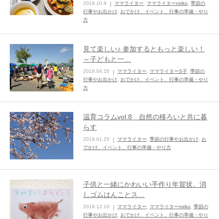
2019.10.9
ママライター
,
ママライターniriko
,
季節の
行事やお出かけ
,
おでかけ、イベント、行事の準備・やり
方
見て楽しい♪ 参加するともっと楽しい！
～子どもと一…
2019.04.25
ママライター
,
ママライターS子
,
季節の
行事やお出かけ
,
おでかけ、イベント、行事の準備・やり
方
温育コラムvol.8 自然の移ろいと共に暮
らす
2019.01.25
ママライター
,
季節の行事やお出かけ
,
お
でかけ、イベント、行事の準備・やり方
子供と一緒にかわいい手作り年賀状。消
しゴムはんことス…
2018.12.10
ママライター
,
ママライターniriko
,
季節の
行事やお出かけ
,
おでかけ、イベント、行事の準備・やり