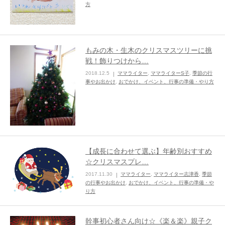
方
もみの木・生木のクリスマスツリーに挑
戦！飾りつけから…
2018.12.5
ママライター
,
ママライターS子
,
季節の行
事やお出かけ
,
おでかけ、イベント、行事の準備・やり方
【成長に合わせて選ぶ】年齢別おすすめ
☆クリスマスプレ…
2017.11.30
ママライター
,
ママライター志津香
,
季節
の行事やお出かけ
,
おでかけ、イベント、行事の準備・や
り方
幹事初心者さん向け☆《楽＆楽》親子ク