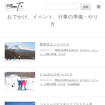
検
索:
おでかけ、イベント、行事の準備・やり
トップ
方
ママのカラダとココロ
軽井沢スノーパーク
セカンドキャリア
2020.01.9
季節の行事やお出かけ
,
おでかけ、イベン
ト、行事の準備・やり方
暮らしの小ワザ
子育て
たんばらスキーパーク
2020.01.9
季節の行事やお出かけ
,
おでかけ、イベン
ト、行事の準備・やり方
,
TX沿線情報
季節の行事やお出かけ
特集
シャトレーゼスキーリゾート八ヶ岳