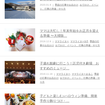
2020.01.9
季節の行事やお出かけ
,
おでかけ、イベン
ままてぃ編集部
ト、行事の準備・やり方
ママは大忙し！年末年始をお正月を迎え
る準備 〜大掃除…
2019.12.9
ママライター
,
ママライターS子
,
季節の行
事やお出かけ
,
おでかけ、イベント、行事の準備・やり方
子連れ観劇に行こう！託児付き劇場 お
すすめのミュージ…
2019.11.18
ママライター
,
ママライターまるこ
,
季節
の行事やお出かけ
,
おでかけ、イベント、行事の準備・や
り方
子どもと楽しむ♪ハロウィン準備、簡単
手作り飾りつけ・…