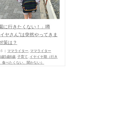
園に行きたくない！」噂
ヤイヤさん”は突然やってきま
対策は？
16
ママライター
,
ママライター
4歳5歳6歳
,
子育て
,
イヤイヤ期（行き
、食べたくない、聞かない）