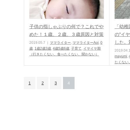
子供の指しゃぶりの何で？これでや
「幼稚
めた！１歳、２歳、３歳原因と対策
の“イ
した。
2019.05.7
ママライター
,
ママライターAoi
,
0
歳
,
1歳2歳3歳
,
4歳5歳6歳
,
子育て
,
イヤイヤ期
2019.04.
（行きたくない、食べたくない、聞かない）
mayumi
,
たくない
1
2
3
4