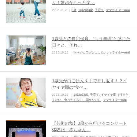
り！散歩がもっと楽…
2025.11.2
0歳
,
1歳2歳3歳
,
子育て
,
ママライターmini
ままてぃ編集部
1歳児との自宅保育。“もう無理”と感じた
日々と、それ…
2025.10.29
ママのカラダとココロ
,
ママライターmini
1歳児が白ごはんを手で押し返す！？イ
ヤイヤ期の“食べ…
2025.10.25
1歳2歳3歳
,
子育て
,
イヤイヤ期（行きた
くない、食べたくない、聞かない）
,
ママライターmini
【芸術の秋】0歳から行けるコンサート
体験記｜赤ちゃん…