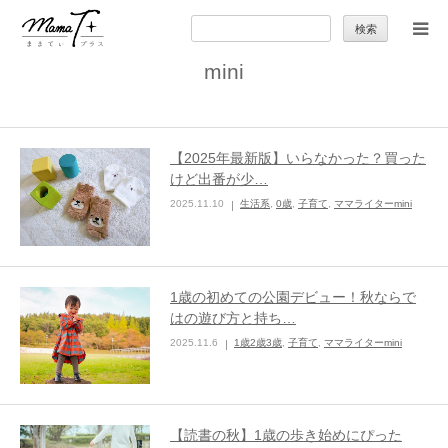
検
索:
mini
トップ
ママのカラダとココロ
【2025年最新版】いらなかった？買った
けど出番が少…
セカンドキャリア
2025.11.10
生活系
,
0歳
,
子育て
,
ママライターmini
暮らしの小ワザ
1歳の初めての公園デビュー！秋ならで
子育て
はの遊び方と持ち…
2025.11.6
1歳2歳3歳
,
子育て
,
ママライターmini
季節の行事やお出かけ
特集
【読書の秋】1歳の歩き始めにぴった