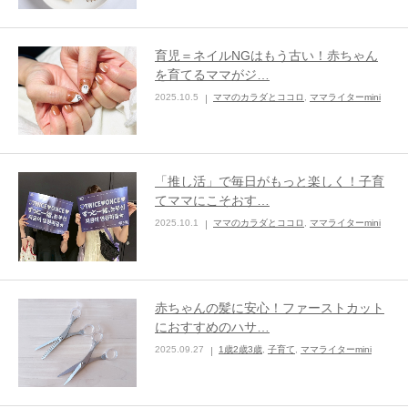
育児＝ネイルNGはもう古い！赤ちゃん
を育てるママがジ…
2025.10.5
ママのカラダとココロ
,
ママライターmini
「推し活」で毎日がもっと楽しく！子育
てママにこそおす…
2025.10.1
ママのカラダとココロ
,
ママライターmini
赤ちゃんの髪に安心！ファーストカット
におすすめのハサ…
2025.09.27
1歳2歳3歳
,
子育て
,
ママライターmini