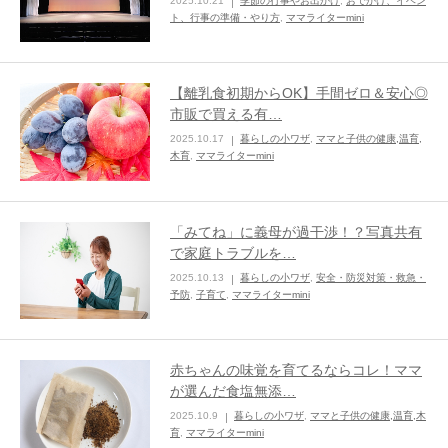
2025.10.21
季節の行事やお出かけ
,
おでかけ、イベン
ト、行事の準備・やり方
,
ママライターmini
【離乳食初期からOK】手間ゼロ＆安心◎
市販で買える有…
2025.10.17
暮らしの小ワザ
,
ママと子供の健康,温育,
木育
,
ママライターmini
「みてね」に義母が過干渉！？写真共有
で家庭トラブルを…
2025.10.13
暮らしの小ワザ
,
安全・防災対策・救急・
予防
,
子育て
,
ママライターmini
赤ちゃんの味覚を育てるならコレ！ママ
が選んだ食塩無添…
2025.10.9
暮らしの小ワザ
,
ママと子供の健康,温育,木
育
,
ママライターmini